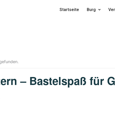
Startseite
Burg
Ver
tgefunden.
tern – Bastelspaß für 
S