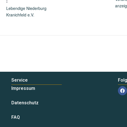
:
anzei
Lebendige Niederburg
Kranichfeld e.V.
Service
Fol
F
Impressum
a
c
e
Datenschutz
b
o
o
FAQ
k