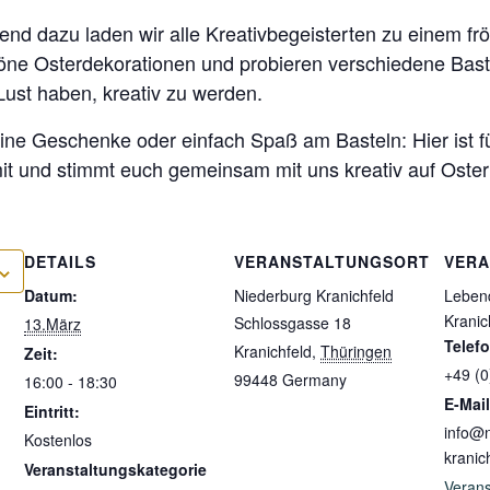
send dazu laden wir alle Kreativbegeisterten zu einem fr
ne Osterdekorationen und probieren verschiedene Baste
 Lust haben, kreativ zu werden.
ine Geschenke oder einfach Spaß am Basteln: Hier ist f
it und stimmt euch gemeinsam mit uns kreativ auf Oster
DETAILS
VERANSTALTUNGSORT
VERA
Datum:
Niederburg Kranichfeld
Leben
Kranic
Schlossgasse 18
13.März
Telef
Kranichfeld
,
Thüringen
Zeit:
+49 (
99448
Germany
16:00 - 18:30
E-Mail
Eintritt:
info@n
Kostenlos
kranic
Veranstaltungskategorie
Verans