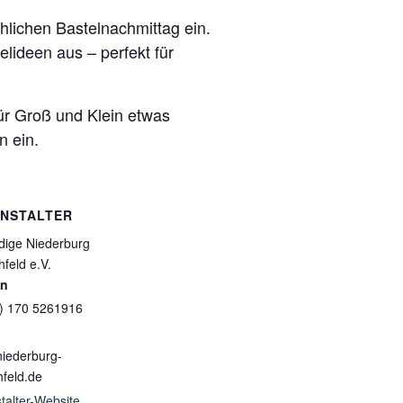
öhlichen Bastelnachmittag ein.
lideen aus – perfekt für
ür Groß und Klein etwas
n ein.
NSTALTER
dige Niederburg
hfeld e.V.
on
0) 170 5261916
iederburg-
hfeld.de
talter-Website