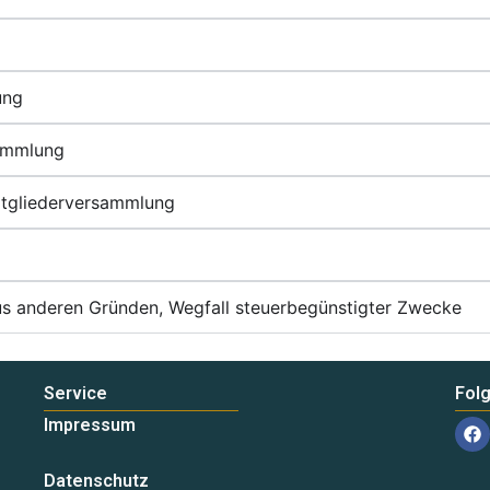
ung
sammlung
Mitgliederversammlung
us anderen Gründen, Wegfall steuerbegünstigter Zwecke
Service
Fol
F
Impressum
a
c
e
Datenschutz