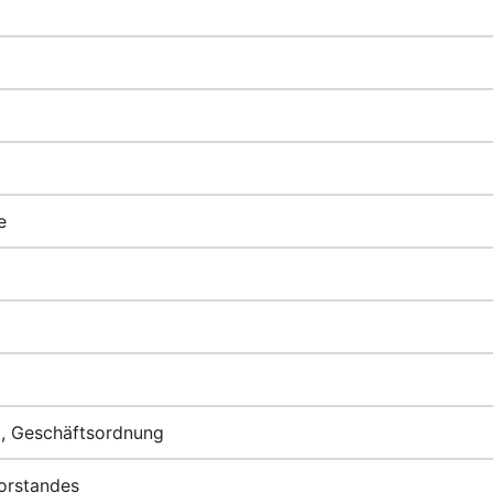
e
g, Geschäftsordnung
orstandes